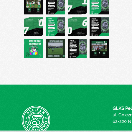
GLKS Pel
ul. Gnieź
62-220 N