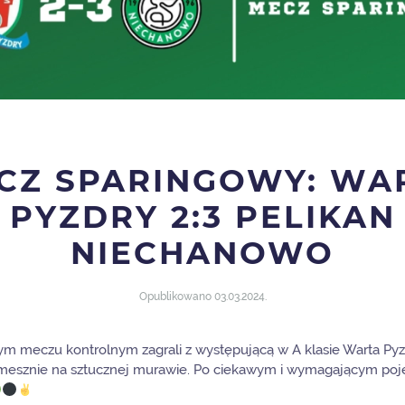
CZ SPARINGOWY: WA
PYZDRY 2:3 PELIKAN
NIECHANOWO
Opublikowano
03.03.2024
.
ym meczu kontrolnym zagrali z występującą w A klasie Warta Pyz
emesznie na sztucznej murawie. Po ciekawym i wymagającym po