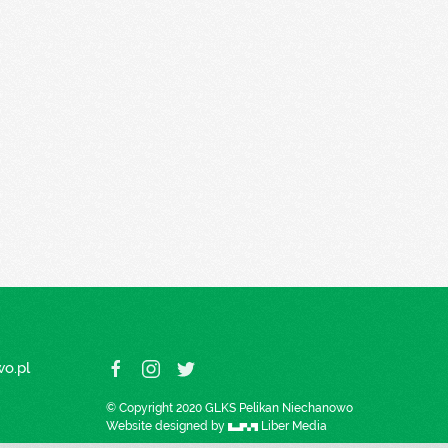
o.pl
© Copyright 2020 GLKS Pelikan Niechanowo
Website designed by
Liber Media