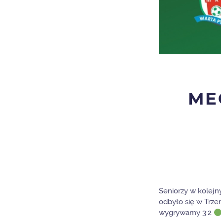
ME
Seniorzy w kolejn
odbyło się w Trz
wygrywamy 3:2