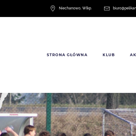
Niechanowo, Wlkp.
biuro@pelika
STRONA GŁÓWNA
KLUB
A