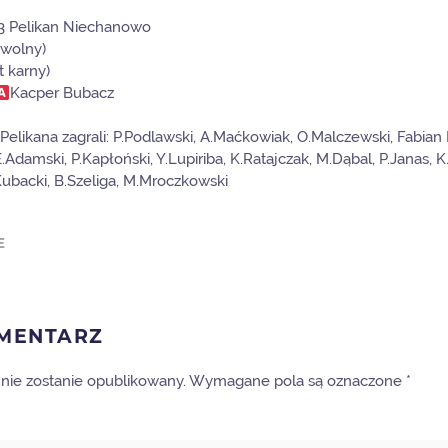
:3 Pelikan Niechanowo
 wolny)
t karny)
Kacper Bubacz
likana zagrali: P.Podlawski, A.Maćkowiak, O.Malczewski, Fabian K
E.Adamski, P.Kapłoński, Y.Lupiriba, K.Ratajczak, M.Dąbal, P.Janas, 
Kubacki, B.Szeliga, M.Mroczkowski
E
MENTARZ
l nie zostanie opublikowany. Wymagane pola są oznaczone
*