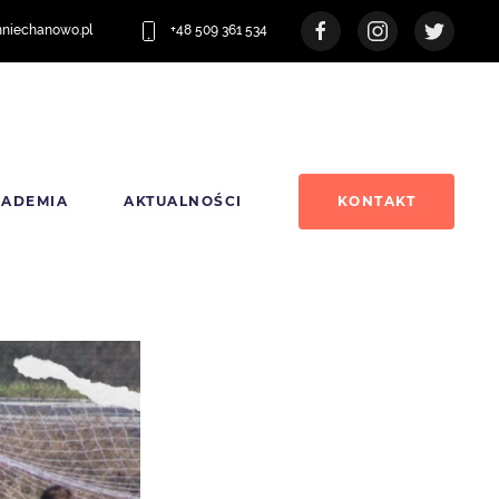
nniechanowo.pl
+48 509 361 534
KADEMIA
AKTUALNOŚCI
KONTAKT