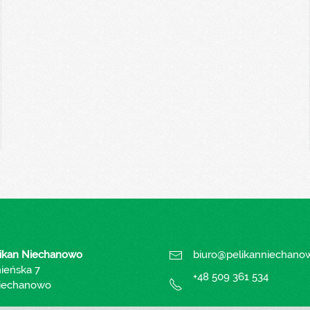
ikan Niechanowo
biuro@pelikanniechanow
nieńska 7
+48 509 361 534
iechanowo