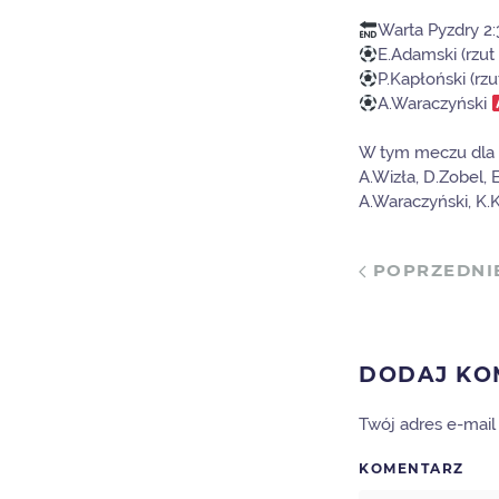
Warta Pyzdry 2
E.Adamski (rzut
P.Kapłoński (rzu
A.Waraczyński
W tym meczu dla Pe
A.Wizła, D.Zobel, 
A.Waraczyński, K.
POPRZEDNI
DODAJ KO
Twój adres e-mai
KOMENTARZ