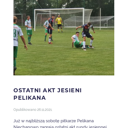
OSTATNI AKT JESIENI
PELIKANA
Opublikowano
26.11.2021
.
Już w najbliższą sobotę piłkarze Pelikana
Niechanowo zagrają ostatni akt rundy jesiennej