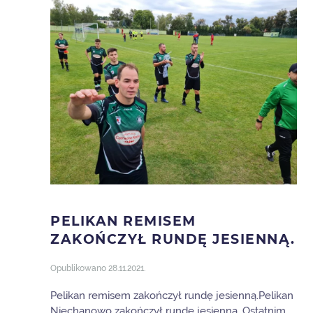
PELIKAN REMISEM
ZAKOŃCZYŁ RUNDĘ JESIENNĄ.
Opublikowano
28.11.2021
.
Pelikan remisem zakończył rundę jesienną.Pelikan
Niechanowo zakończył rundę jesienną. Ostatnim