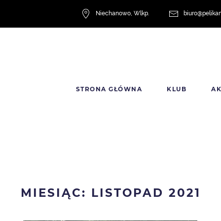
Niechanowo, Wlkp.
biuro@pelika
STRONA GŁÓWNA
KLUB
A
MIESIĄC: LISTOPAD 2021