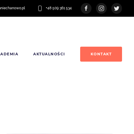
nniechanowo.pl
+48 509 361 534
KADEMIA
AKTUALNOŚCI
KONTAKT